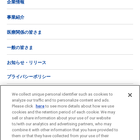
企業情報
事業紹介
医療関係の皆さま
一般の皆さま
お知らせ・リリース
プライバシーポリシー
ご利用にあたって
We collect unique personal identifier such as cookies to
analyze our traffic and to personalize content and ads.
ソーシャルメディア
ポリシー
Please click
here
to see more details about how we use
cookies and the retention period of each cookie. We may
sell or share information about your use of our website
お問い合わせ
to/with our analytics and advertising partners, who may
combine it with other information that you have provided to
サイトマップ
them or that they have collected from your use of their