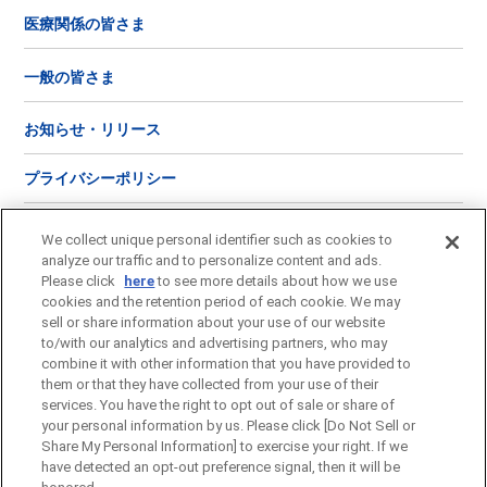
医療関係の皆さま
一般の皆さま
お知らせ・リリース
プライバシーポリシー
ご利用にあたって
We collect unique personal identifier such as cookies to
analyze our traffic and to personalize content and ads.
ソーシャルメディア
ポリシー
Please click
here
to see more details about how we use
cookies and the retention period of each cookie. We may
sell or share information about your use of our website
お問い合わせ
to/with our analytics and advertising partners, who may
combine it with other information that you have provided to
サイトマップ
them or that they have collected from your use of their
services. You have the right to opt out of sale or share of
your personal information by us. Please click [Do Not Sell or
Share My Personal Information] to exercise your right. If we
have detected an opt-out preference signal, then it will be