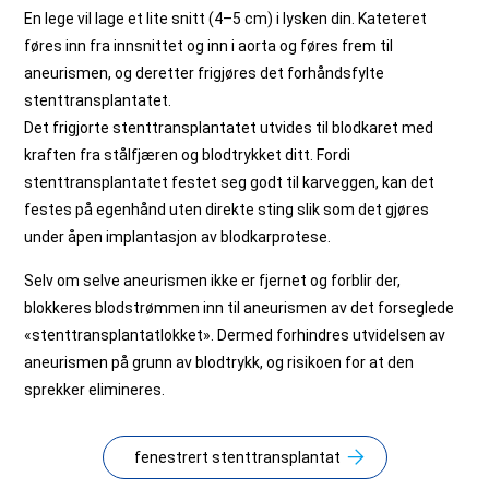
En lege vil lage et lite snitt (4–5 cm) i lysken din. Kateteret
føres inn fra innsnittet og inn i aorta og føres frem til
aneurismen, og deretter frigjøres det forhåndsfylte
stenttransplantatet.
Det frigjorte stenttransplantatet utvides til blodkaret med
kraften fra stålfjæren og blodtrykket ditt. Fordi
stenttransplantatet festet seg godt til karveggen, kan det
festes på egenhånd uten direkte sting slik som det gjøres
under åpen implantasjon av blodkarprotese.
Selv om selve aneurismen ikke er fjernet og forblir der,
blokkeres blodstrømmen inn til aneurismen av det forseglede
«stenttransplantatlokket». Dermed forhindres utvidelsen av
aneurismen på grunn av blodtrykk, og risikoen for at den
sprekker elimineres.
fenestrert stenttransplantat