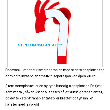
STENTTRANSPLANTAT
Endovaskulær aneurismereparasjon med stenttransplantat er
et mindre invasivt alternativ til reparasjon ved åpen kirurgi.
Stenttransplantat er en ny type kunstig transplantat. En fjær
som metall, såkalt «stent», festes på et kunstig transplantat,
og dette «stenttransplantatet» er brettet og fylt inn i et
kateter med lav profil.