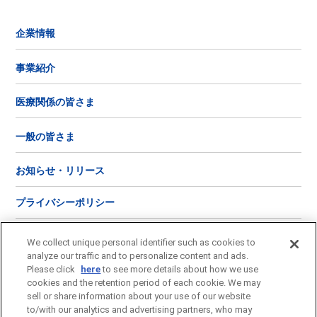
企業情報
事業紹介
医療関係の皆さま
一般の皆さま
お知らせ・リリース
プライバシーポリシー
ご利用にあたって
We collect unique personal identifier such as cookies to
analyze our traffic and to personalize content and ads.
ソーシャルメディア
ポリシー
Please click
here
to see more details about how we use
cookies and the retention period of each cookie. We may
sell or share information about your use of our website
お問い合わせ
to/with our analytics and advertising partners, who may