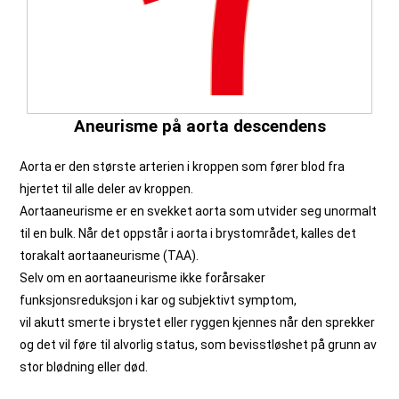
Aneurisme på aorta descendens
Aorta er den største arterien i kroppen som fører blod fra
hjertet til alle deler av kroppen.
Aortaaneurisme er en svekket aorta som utvider seg unormalt
til en bulk. Når det oppstår i aorta i brystområdet, kalles det
torakalt aortaaneurisme (TAA).
Selv om en aortaaneurisme ikke forårsaker
funksjonsreduksjon i kar og subjektivt symptom,
vil akutt smerte i brystet eller ryggen kjennes når den sprekker
og det vil føre til alvorlig status, som bevisstløshet på grunn av
stor blødning eller død.